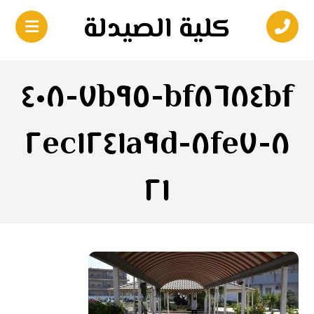
كلية الصيدلة
bf٨٦٨٤bf-٧b٩٥-٤٠٨
٨-٨fe٧-٢ec١٢٤١a٩d
٢١