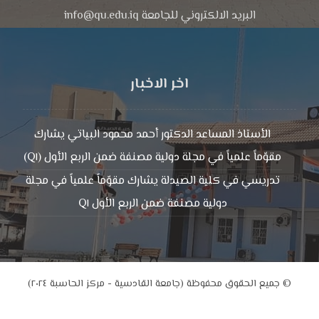
البريد الالكتروني للجامعة info@qu.edu.iq
اخر الاخبار
الأستاذ المساعد الدكتور أحمد محمود البياتي يشارك
مقوّماً علمياً في مجلة دولية مصنفة ضمن الربع الأول (Q١)
تدريسي في كلية الصيدلة يشارك مقوّماً علمياً في مجلة
دولية مصنفة ضمن الربع الأول Q١
© جميع الحقوق محفوظة (جامعة القادسية - مركز الحاسبة ٢٠٢٤)