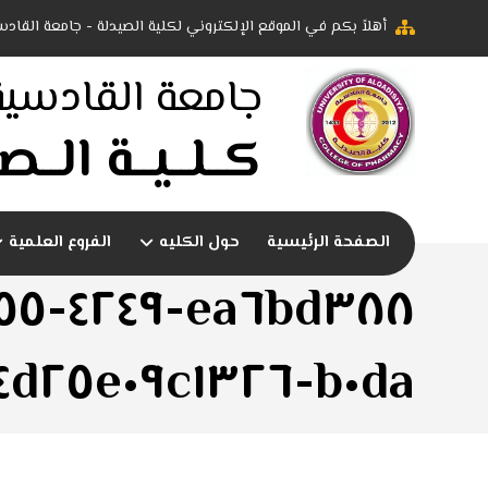
أهلاً بكم في الموقع الإلكتروني لكلية الصيدلة - جامعة القادس
جامعة القادسية
كــلــيــة الــصـ
الصفحة الرئيسية
حول الكليه
الفروع العلمية
b٠da-٤d٢٥e٠٩c١٣٢٦