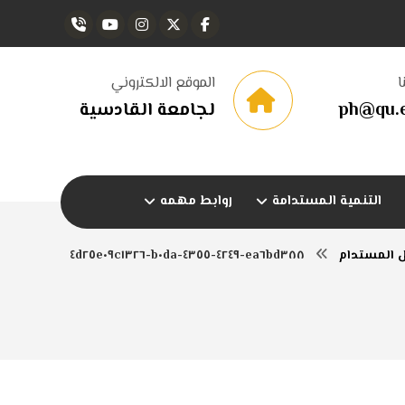
ا
الموقع الالكتروني
ph@qu.e
لجامعة القادسية
التنمية المستدامة
روابط مهمه
ل المستدام
ea٦bd٣٨٨-٤٢٤٩-٤٣٥٥-b٠da-٤d٢٥e٠٩c١٣٢٦