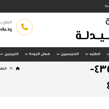
ية
اتصل بن
du.iq
ـيــدلــة
الطلبه
التدريسيين
ضمان الجودة
الخريجين
ea٦bd٣٨٨-٤٢٤٩-٤٣٥٥-
النق