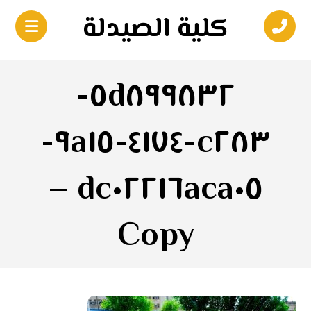
كلية الصيدلة
٥d٨٩٩٨٣٢-
c٢٨٣-٤١٧٤-٩a١٥-
dc٠٢٢١٦aca٠٥ –
Copy