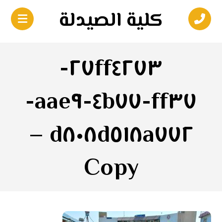
كلية الصيدلة
٢٧ff٤٢٧٣-
ff٣٧-٤b٧٧-aae٩-
d٨٠٨d٥١٨a٧٧٢ –
Copy