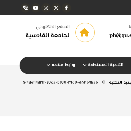
ا
الموقع الالكتروني
ph@qu.e
لجامعة القادسية
التنمية المستدامة
روابط مهمه
بنية التحتية
d٨٣b٩bab-٢٩d٧-٤٧ca-bf٧٧-٨٠٩de١١٩d٢١f