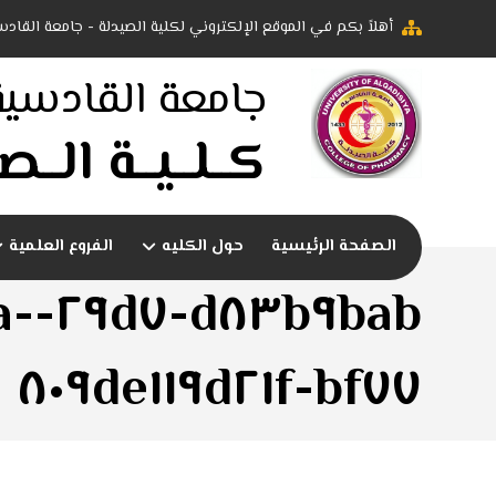
أهلاً بكم في الموقع الإلكتروني لكلية الصيدلة - جامعة القادس
جامعة القادسية
كــلــيــة الــصـ
الصفحة الرئيسية
حول الكليه
الفروع العلمية
-٤٧ca-
bf٧٧-٨٠٩de١١٩d٢١f