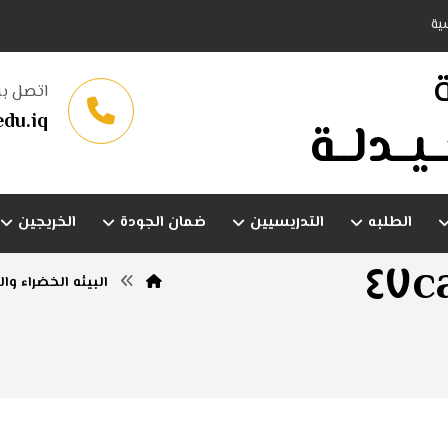
ية
اتصل بن
du.iq
ـيــدلــة
الطلبه
التدريسيين
ضمان الجودة
الخريجين
d٨٣b٩bab-٢٩d٧
البيئه الخضراء وال