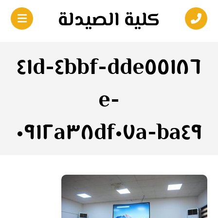
كلية الصيدلة
dde٥٥١٨٦-٤bbf-٤١d
e-
ba٤٩-٠٩١٢a٣٨df٠٧a