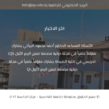
البريد الالكتروني للجامعة info@qu.edu.iq
اخر الاخبار
الأستاذ المساعد الدكتور أحمد محمود البياتي يشارك
مقوّماً علمياً في مجلة دولية مصنفة ضمن الربع الأول (Q١)
تدريسي في كلية الصيدلة يشارك مقوّماً علمياً في مجلة
دولية مصنفة ضمن الربع الأول Q١
© جميع الحقوق محفوظة (جامعة القادسية - مركز الحاسبة ٢٠٢٤)