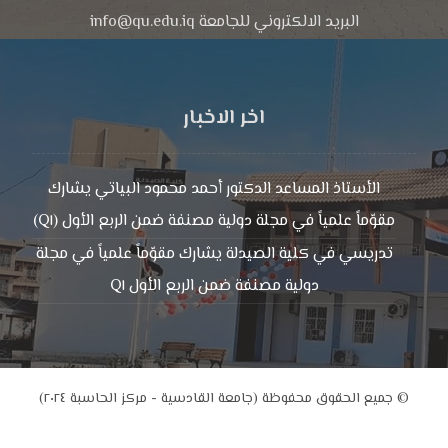
البريد الالكتروني للجامعة info@qu.edu.iq
اخر الاخبار
الأستاذ المساعد الدكتور أحمد محمود البياتي يشارك
مقوّماً علمياً في مجلة دولية مصنفة ضمن الربع الأول (Q١)
تدريسي في كلية الصيدلة يشارك مقوّماً علمياً في مجلة
دولية مصنفة ضمن الربع الأول Q١
© جميع الحقوق محفوظة (جامعة القادسية - مركز الحاسبة ٢٠٢٤)