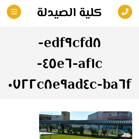
كلية الصيدلة
edf٩cfd٨-
af١c-٤٥e٦-
ba٦f-٠٧٢٢c٨e٩ad٤c