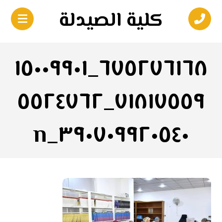
كلية الصيدلة
٦٧٥٢٧٦١٦٨_١٥٠٠٩٩٠١
٧١٨١٧٥٥٩_٥٥٢٤٧٦٢
٣٩٠٧٠٩٩٢٠٥٤٠_n