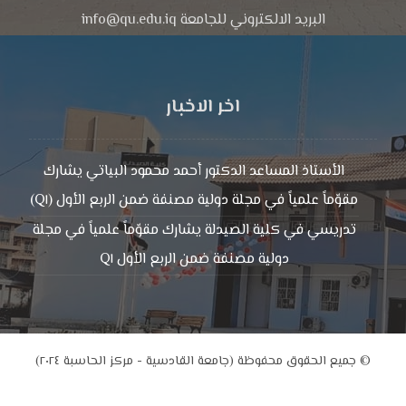
البريد الالكتروني للجامعة info@qu.edu.iq
اخر الاخبار
الأستاذ المساعد الدكتور أحمد محمود البياتي يشارك
مقوّماً علمياً في مجلة دولية مصنفة ضمن الربع الأول (Q١)
تدريسي في كلية الصيدلة يشارك مقوّماً علمياً في مجلة
دولية مصنفة ضمن الربع الأول Q١
© جميع الحقوق محفوظة (جامعة القادسية - مركز الحاسبة ٢٠٢٤)