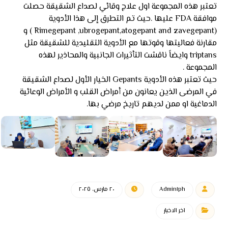
تعتبر هذه المجموعة اول علاج وقائي لصداع الشقيقة حصلت
موافقة FDA عليها .حيث تم التطرق إلى هذا الأدوية
(Rimegepant ,ubrogepant,atogepant and zavegepant ) و
مقارنة فعاليتها وقوتها مع الأدوية التقليدية للشقيقة مثل
triptans وايضاً ناقشت التأثيرات الجانبية والمحاذير لهذه
المجموعة .
حيث تعتبر هذه الأدوية Gepants الخيار الأول لصداع الشقيقة
في المرضى الذين يعانون من أمراض القلب و الأمراض الوعائية
الدماغية او ممن لديهم تاريخ مرضي بها.
Admin١ph
٢٠ مارس، ٢٠٢٥
اخر الاخبار